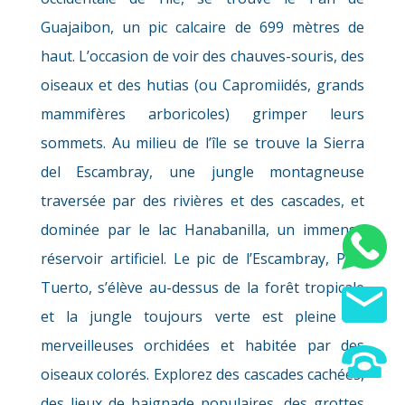
Guajaibon, un pic calcaire de 699 mètres de
haut. L’occasion de voir des chauves-souris, des
La voile et la navigation de
oiseaux et des hutias (ou Capromiidés, grands
plaisance
mammifères arboricoles) grimper leurs
sommets. Au milieu de l’île se trouve la Sierra
del Escambray, une jungle montagneuse
traversée par des rivières et des cascades, et
dominée par le lac Hanabanilla, un immense
La mer
réservoir artificiel. Le pic de l’Escambray, Pico
Tuerto, s’élève au-dessus de la forêt tropicale
et la jungle toujours verte est pleine de
merveilleuses orchidées et habitée par des
Trekking
oiseaux colorés. Explorez des cascades cachées,
des lieux de baignade populaires, des grottes